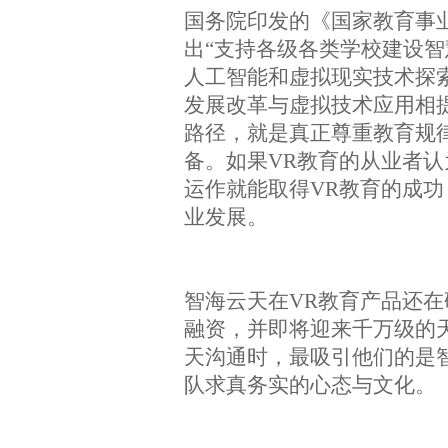
国务院印发的《国家教育事业
出“支持各级各类学校建设
人工智能和虚拟现实技术探
发展改革与虚拟技术应用相
路径，就是真正尊重教育规
备。如果VR教育的从业者认
运作就能取得VR教育的成
业发展。
智海云天在VR教育产品还
融资，并即将迎来千万级的
天沟通时，最吸引他们的是
队求真务实的心态与文化。