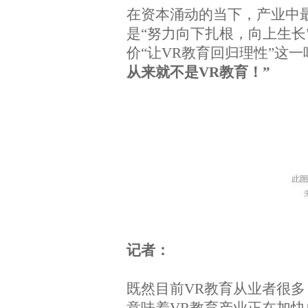
在资本涌动的当下，产业中
是“努力向下扎根，向上生长
价“让VR教育回归理性”这
从来就不是VR教育！”
记者：
既然目前VR教育从业者很
意味着VR教育产业正在加快